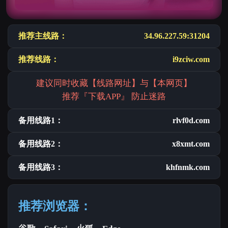
推荐主线路：
34.96.227.59:31204
推荐线路：
i9zciw.com
建议同时收藏【线路网址】与【本网页】
推荐『下载APP』 防止迷路
备用线路1：
rlvf0d.com
备用线路2：
x8xmt.com
备用线路3：
khfnmk.com
推荐浏览器：